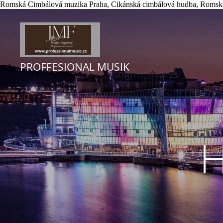
Romská Cimbálová muzika Praha, Cikánská cimbálová hudba, Romská
PROFFESIONAL MUSIK
H