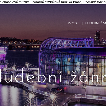
 cimbálová muzika, Romská cimbálová muzika Praha, Romský folklor
ÚVOD
HUDEBNÍ ŽÁ
udební žán