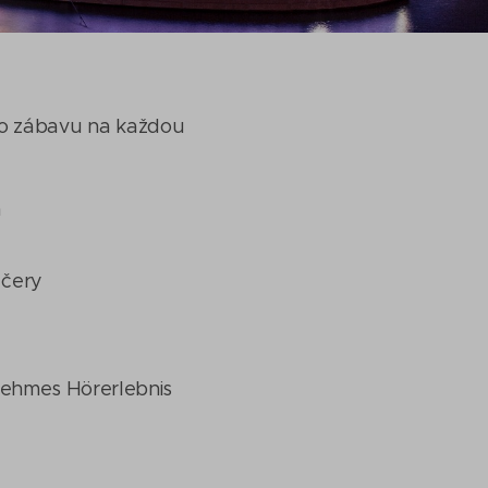
pro zábavu na každou
m
ečery
enehmes Hörerlebnis