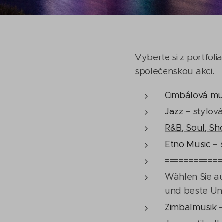
Vyberte si z portfol
společenskou akci.
Cimbálová mu
Jazz
– stylov
R&B, Soul, S
Etno Music
– 
===========
Wählen Sie au
und beste Un
Zimbalmusik
–