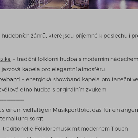
ia hudebních žánrů, které jsou příjemné k poslechu i 
zika
– tradiční folklorní hudba s moderním nádeche
á jazzová kapela pro elegantní atmosféru
howband
– energická showband kapela pro taneční v
světová etno hudba s originálním zvukem
=========
s einem vielfältigen Musikportfolio, das für ein ang
terhaltung sorgt.
 traditionelle Folkloremusik mit modernem Touch