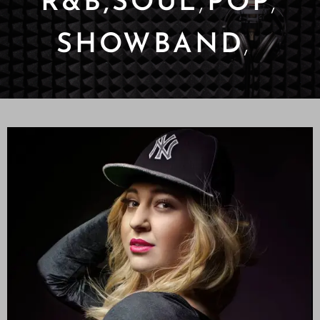
R&B,SOUL
,
POP
,
SHOWBAND
,