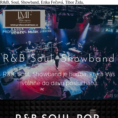
R&B, Soul, Showband, Erika Fečová, Tibor Žida,
PROFFESIONAL MUSIK
R&B Soul, Showband
R&B, Soul, Showband je hudba, která Vás
vtáhne do davu posluchačů