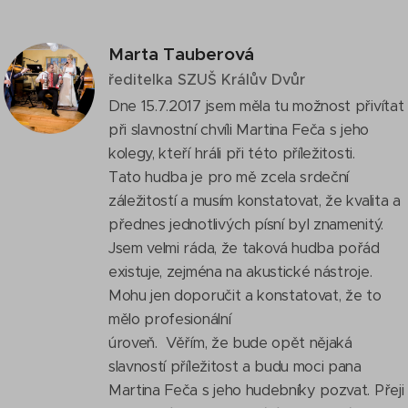
Marta Tauberová
ředitelka SZUŠ Králův Dvůr
Dne 15.7.2017 jsem měla tu možnost přivítat
při slavnostní chvíli Martina Feča s jeho
kolegy, kteří hráli při této příležitosti.
Tato hudba je pro mě zcela srdeční
záležitostí a musím konstatovat, že kvalita a
přednes jednotlivých písní byl znamenitý.
Jsem velmi ráda, že taková hudba pořád
existuje, zejména na akustické nástroje.
Mohu jen doporučit a konstatovat, že to
mělo profesionální
úroveň. Věřím, že bude opět nějaká
slavností příležitost a budu moci pana
Martina Feča s jeho hudebníky pozvat. Přeji