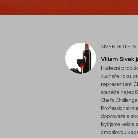
SIVEK HOTELS 
Viliam Sivek 
Hudební produkc
kuchaře roku pr
reprezentant ČR
soutěže nejlepší
Chefs Challenge
Professional mu
doprovázela akci
byli jsme velice
cimbálovou kape