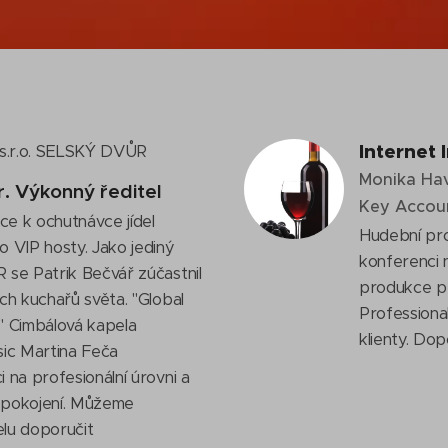
Internet I
s.r.o. SELSKÝ DVŮR
Monika Ha
jr. Výkonný ředitel
Key Accou
e k ochutnávce jídel
Hudební pr
o VIP hosty. Jako jediný
konferenci 
 se Patrik Bečvář zúčastnil
produkce pr
ch kuchařů světa. "Global
Professional
" Cimbálová kapela
klienty. Dop
sic Martina Feča
 na profesionální úrovni a
 spokojení. Můžeme
lu doporučit