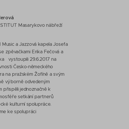
derová
STITUT Masarykovo nábřeží
l Music a Jazzová kapela Josefa
se zpěvačkami Erika Fečová a
lka vystoupili 29.6.2017 na
avnosti Česko-německého
jara na pražském Žofíně a svým
lně výborně odvedeným
 přispěli jednoznačně k
mosféře setkání partnerů
ké kulturní spolupráce.
me ke spolupráci