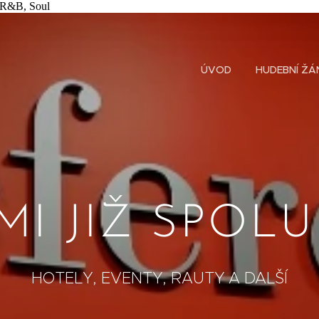
, R&B, Soul
ÚVOD
HUDEBNÍ ŽÁ
MI JIŽ SPOL
HOTELY, EVENTY, RAUTY A DALŠÍ