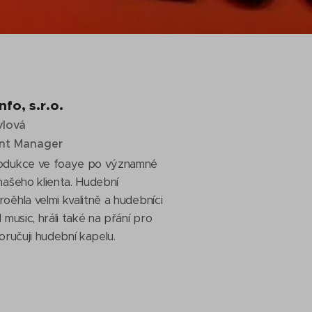
nfo, s.r.o.
vlová
nt Manager
odukce ve foaye po významné
našeho klienta. Hudební
oěhla velmi kvalitně a hudebníci
 music, hráli také na přání pro
oručuji hudební kapelu.