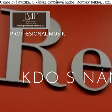
Cimbálová muzika, Cikánská cimbálová hudba, Romský folklor, Jazz
PROFFESIONAL MUSIK
KDO S NÁ