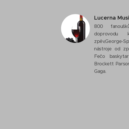
Lucerna Musi
800 fanouš
doprovodu k
zpěv,George-Sp
nástroje od z
Fečo baskytar
Brockett Parso
Gaga.