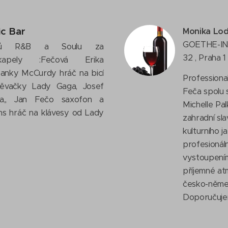
c Bar
Monika Lo
GOETHE-IN
ků R&B a Soulu za
32 , Praha 1
apely :Fečová Erika
anky McCurdy hráč na bicí
Professiona
pěvačky Lady Gaga, Josef
Feča spolu 
a,, Jan Fečo saxofon a
Michelle Pa
ns hráč na klávesy od Lady
zahradní sl
kulturního 
profesioná
vystoupením
příjemné at
česko-němec
Doporučuje